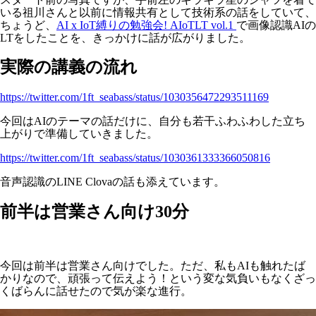
いる祖川さんと以前に情報共有として技術系の話をしていて、
ちょうど、
AI x IoT縛りの勉強会! AIoTLT vol.1
で画像認識AIの
LTをしたことを、きっかけに話が広がりました。
実際の講義の流れ
https://twitter.com/1ft_seabass/status/1030356472293511169
今回はAIのテーマの話だけに、自分も若干ふわふわした立ち
上がりで準備していきました。
https://twitter.com/1ft_seabass/status/1030361333366050816
音声認識のLINE Clovaの話も添えています。
前半は営業さん向け30分
今回は前半は営業さん向けでした。ただ、私もAIも触れたば
かりなので、頑張って伝えよう！という変な気負いもなくざっ
くばらんに話せたので気が楽な進行。