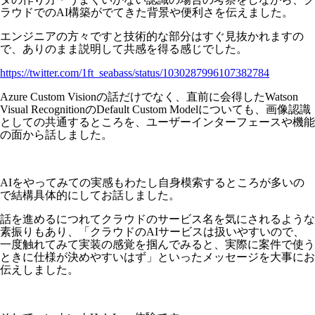
ラウドでのAI構築がでてきた背景や便利さを伝えました。
エンジニアの方々ですと技術的な部分はすぐ見抜かれますの
で、ありのまま説明して共感を得る感じでした。
https://twitter.com/1ft_seabass/status/1030287996107382784
Azure Custom Visionの話だけでなく、直前に会得したWatson
Visual RecognitionのDefault Custom Modelについても、画像認識
としての共通するところを、ユーザーインターフェースや機能
の面から話しました。
AIをやってみての実感もわたし自身模索するところが多いの
で結構具体的にしてお話しました。
話を進めるにつれてクラウドのサービス名を気にされるような
素振りもあり、「クラウドのAIサービスは扱いやすいので、
一度触れてみて実装の感覚を掴んでみると、実際に案件で使う
ときに仕様が決めやすいはず」といったメッセージを大事にお
伝えしました。