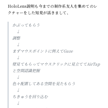
HoloLens説明も今までの制作系友人を集めてのレ
クチャーをした知見が活きまして、
かぶってもらう
↓
調整
↓
まずマウスポイントに例えてGaze
↓
壁見てもらってマウスクリックに見立ててAirTap
と空間認識把握
↓
色々配置してある空間を見たもらう
↓
ちきゅうを回り込む
↓