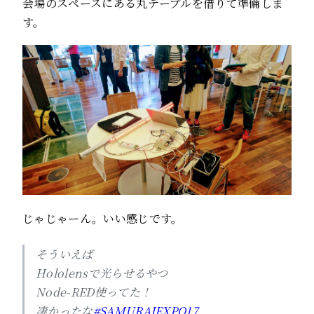
会場のスペースにある丸テーブルを借りて準備しま
す。
じゃじゃーん。いい感じです。
そういえば
Hololensで光らせるやつ
Node-RED使ってた！
凄かったな
#SAMURAIEXPO17