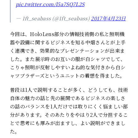
pic.twitter.com/l5a7SQ7L2S
— 1ft_seabass (@1ft_seabass)
2017年4月23日
今回は、HoloLens部分の情報技術側の私と照明機
器や設備に関するビジネスを知る中畑さんとが上手
く連携でき、効果的なプレゼンテーションが出来ま
した。また展示時のお互いの服が白シャツでして、
こりゃ照明が反射しやすいよね的な気付きから白シ
ャツブラザーズというユニットの着想を得ました。
普段は1人で説明することが多く、どうしても、技術
自体の魅力の話と先の展開であるビジネスの楽しさ
の話のバランスを1人だけでは取りにくく悩ましい部
分があります。そのあたりをやはり2人で分担するこ
とで思考にも厚みが出ますし、よい説明ができまし
た。