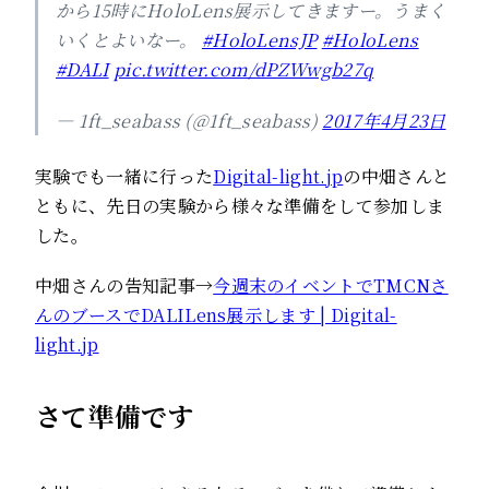
から15時にHoloLens展示してきますー。うまく
いくとよいなー。
#HoloLensJP
#HoloLens
#DALI
pic.twitter.com/dPZWwgb27q
— 1ft_seabass (@1ft_seabass)
2017年4月23日
実験でも一緒に行った
Digital-light.jp
の中畑さんと
ともに、先日の実験から様々な準備をして参加しま
した。
中畑さんの告知記事→
今週末のイベントでTMCNさ
んのブースでDALILens展示します | Digital-
light.jp
さて準備です