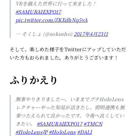
VRを越えた世界に行って来ました！
#SAMURAIEXPO17
pic.twitter.com/ZKEdhNq5vA
— そくしょ (@sokusho)
2017年4月23日
そして、楽しめた様子をTwitterにアップしていただ
いた方もおられました。ありがとうございます！
ふりかえり
無事やりきりましたー。いままでプチHoloLens
レクチャーやった知見が活きたし、照明連携も無
事つたえられて良かったです。今後へ良くしてい
きたい。
#SAMURAIEXPO17
#TMCN
#HoloLensJP
#HoloLens
#DALI