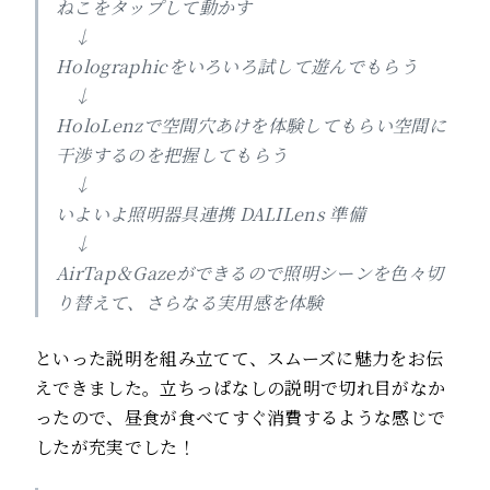
ねこをタップして動かす
↓
Holographicをいろいろ試して遊んでもらう
↓
HoloLenzで空間穴あけを体験してもらい空間に
干渉するのを把握してもらう
↓
いよいよ照明器具連携 DALILens 準備
↓
AirTap＆Gazeができるので照明シーンを色々切
り替えて、さらなる実用感を体験
といった説明を組み立てて、スムーズに魅力をお伝
えできました。立ちっぱなしの説明で切れ目がなか
ったので、昼食が食べてすぐ消費するような感じで
したが充実でした！