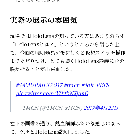
実際の展示の雰囲気
現場ではHoloLensを知っている方はあまりおらず
「HoloLensとは？」というところから話した上
で、今回の照明器具デモに行くと仮想スイッチ操作
までたどりつけ、とても濃くHoloLens談義に花を
咲かせることが出来ました。
#SAMURAIEXPO17
#tmcn
#4ok_PETS
pic.twitter.com/YfkfbNXymO
— TMCN (@TMCN_xMCN)
2017年4月23日
左下の画像の通り、熱血講師みたいな感じになっ
て、色々とHoloLens説明しました。