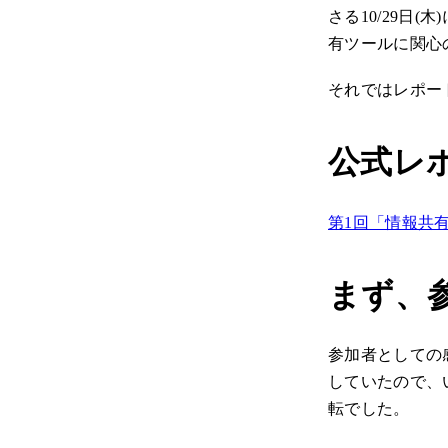
さる10/29日
有ツールに関心
それではレポー
公式レ
第1回「情報共有ツー
まず、
参加者としての感
していたので、
転でした。