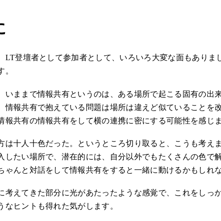
に
、LT登壇者として参加者として、いろいろ大変な面もありま
す。
、いままで情報共有というのは、ある場所で起こる固有の出
、情報共有で抱えている問題は場所は違えど似ていることを
情報共有の情報共有をして横の連携に密にする可能性を感じ
方は十人十色だった。というところ切り取ると、こうも考え
入したい場所で、潜在的には、自分以外でもたくさんの色で
ちゃんと対話をして情報共有をすると一緒に動けるかもしれ
に考えてきた部分に光があたったような感覚で、これをしっ
うなヒントも得れた気がします。