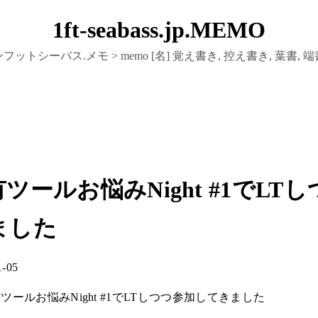
1ft-seabass.jp.MEMO
フットシーバス.メモ > memo [名] 覚え書き, 控え書き, 葉書, 
ツールお悩みNight #1でLT
ました
1-05