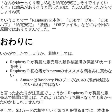
「なんかゆーっくり差し込むと給電が安定しそうでうまくい
く？」に効果がありそうと思ったのは、たぶん眠かったからで
しょうね笑
ということで**「Raspberry Pi本体」「USBケーブル」「USB
ハブ」「給電安定」「放熱」「OSファイル」などには今回の
原因ではありませんでした。**
おわりに
いかがでしたでしょうか。着地としては、
Raspberry Piが得意な販売店の動作検証済み保証SDカード
を使う
Raspberry Pi初心者がAmazonのオススメを鵜呑みに買わな
い
AmazonはRaspberry Piのプロでないので動作検証を
しているわけではない
と言ったあたりが注意点でしょうか！Raspberry Piが得意な販
売店で慎重に買えば、このようにのたうち回らなくても良かっ
たのかもしれませんね！
そして、SDカードの相性という気づきを得るまでに、本体を