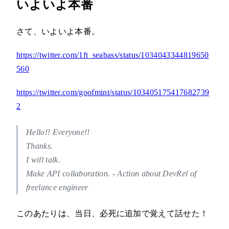
いよいよ本番
さて、いよいよ本番。
https://twitter.com/1ft_seabass/status/1034043344819650
560
https://twitter.com/goofmint/status/103405175417682739
2
Hello!! Everyone!!
Thanks.
I will talk.
Make API collaboration. - Action about DevRel of
freelance engineer
このあたりは、当日、必死に追加で覚えて話せた！