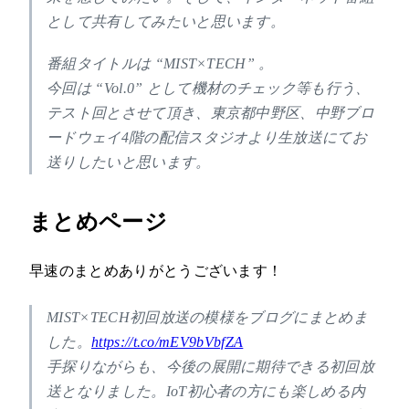
として共有してみたいと思います。
番組タイトルは “MIST×TECH” 。
今回は “Vol.0” として機材のチェック等も行う、
テスト回とさせて頂き、東京都中野区、中野ブロ
ードウェイ4階の配信スタジオより生放送にてお
送りしたいと思います。
まとめページ
早速のまとめありがとうございます！
MIST×TECH初回放送の模様をブログにまとめま
した。
https://t.co/mEV9bVbfZA
手探りながらも、今後の展開に期待できる初回放
送となりました。IoT初心者の方にも楽しめる内