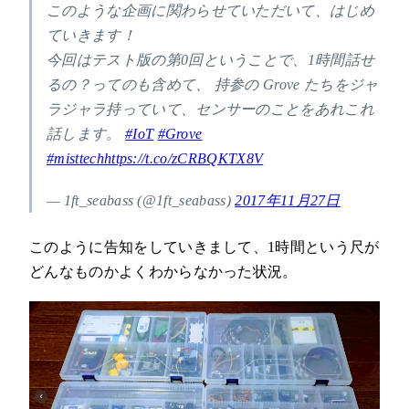
このような企画に関わらせていただいて、はじめ
ていきます！
今回はテスト版の第0回ということで、1時間話せ
るの？ってのも含めて、 持参の Grove たちをジャ
ラジャラ持っていて、センサーのことをあれこれ
話します。
#IoT
#Grove
#misttech
https://t.co/zCRBQKTX8V
— 1ft_seabass (@1ft_seabass)
2017年11月27日
このように告知をしていきまして、1時間という尺が
どんなものかよくわからなかった状況。