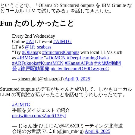
ということで、「Ollama の Structured outputs を IBM Granite な
どローカル LLM で試してみる」を話してきました。
Fun たのしかったこと
Every 2nd Wednesday
Online
#AI
LT event
#AIMTG
LT #5
@1ft_seabass
"Try
#Ollama
's
#StructuredOutputs
with local LLMs such
as
#IBMGranite
."
#DoMCN
#DeepLearningOsaka
#ARFukuoka
#KumaMCN
#KansaiAIPub
#大阪駆動開
発
#神戸駆動開発
pic.twitter.com/DE0OwzgvoC
— xinsuzuki (@xinsuzuki)
April 9, 2025
Structured outputs のデモがちゃんと成功して、しかもローカル
LLM の可能性が広がったことを話せてうれしかったです。
#AIMTG
手順をダイジェストで紹介
pic.twitter.com/3Zqn6T3Fyf
— じゅん(超ひまじん)@4/16XRミーティング北海道
会場のお世話 7/1💉8 (@jun_mh4g)
April 9, 2025