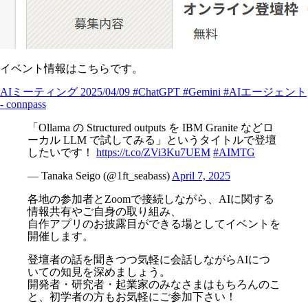
イベント情報はこちらです。
AIミーティング 2025/04/09 #ChatGPT #Gemini #AIエージェント
- connpass
「Ollama の Structured outputs を IBM Granite などロ
ーカル LLM で試してみる」というタイトルで登壇
したいです！
https://t.co/ZVi3Ku7UEM
#AIMTG
— Tanaka Seigo (@1ft_seabass)
April 7, 2025
各地の参加者とZoomで接続しながら、AIに関する
情報共有やご自身の取り組み、
自作アプリのお披露目ができる場としてイベントを
開催します。
登壇者の話を聞きつつ気軽に会話しながらAIにつ
いての知見を深めましょう。
開発者・研究者・起業家のみなさまはもちろんのこ
と、初学者の方もお気軽にご参加下さい！