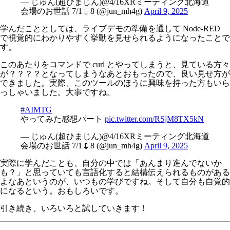
— じゅん(超ひまじん)@4/16XRミーティング北海道
会場のお世話 7/1💉8 (@jun_mh4g)
April 9, 2025
学んだこととしては、ライブデモの準備を通して Node-RED
で視覚的にわかりやすく挙動を見せられるようになったことで
す。
このあたりをコマンドで curl とやってしまうと、見ている方々
が？？？？となってしまうなあとおもったので、良い見せ方が
できました。実際、このツールのほうに興味を持った方もいら
っしゃいました。大事ですね。
#AIMTG
やってみた感想パート
pic.twitter.com/RSjM8TX5kN
— じゅん(超ひまじん)@4/16XRミーティング北海道
会場のお世話 7/1💉8 (@jun_mh4g)
April 9, 2025
実際に学んだことも、自分の中では「あんまり進んでないか
も？」と思っていても言語化すると結構伝えられるものがある
よなあというのが、いつもの学びですね。そして自分も自覚的
になるという。おもしろいです。
引き続き、いろいろと試していきます！