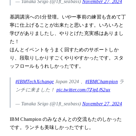
— Tanaka Seigo (@1ft_seabass)
November 27, 2024
基調講演への1分登壇。いやー事前の練習も含めて丁
寧に仕上げることが出来たと思います。いろいろと
学びがありましたし、やりとげた充実感はありまし
た！
ほんとイベントをうまく回すためのサポートしか
り、段取りしかりすごくやりやすかったです。スタ
ッフロールもうれしかったです。
#IBMTechXchange
Japan 2024 、
#IBMChampion
ラ
ンチに来ました！
pic.twitter.com/7ZjpLfS2ux
— Tanaka Seigo (@1ft_seabass)
November 27, 2024
IBM Champion のみなさんとの交流もたのしかった
です。ランチも美味しかったですし。