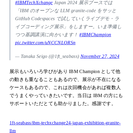
#IBMTechXchange
Japan 2024 展示ブースでは
「IBM のオープンな LLM granite-code をサッと
GitHub Codespaces で試していくライブデモ・ラ
イブコーディング展示」をしますー。いま準備し
つつ基調講演に向かいます！
#IBMChampion
pic.twitter.com/uNCCNLORSn
— Tanaka Seigo (@1ft_seabass)
November 27, 2024
展示もいろいろ学びがあり IBM Champion として他
の動きも重なることもあるので、展示が不在になる
ケースもあるので、これは次回機会があれば複数人
でうまくやっていきたいです。当日は IBM の方にも
サポートいただとても助かりました。感謝です。
1ft-seabass/ibm-techxchange24-japan-exhibition-granite-
llm