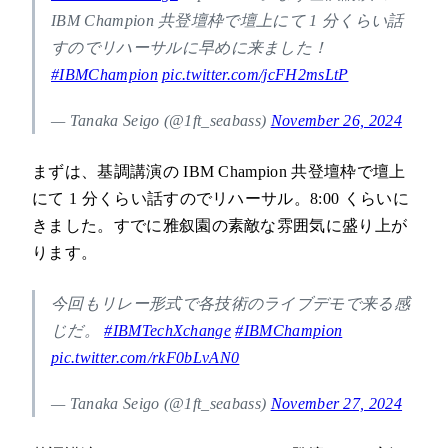
IBM Champion 共登壇枠で壇上にて 1 分くらい話
すのでリハーサルに早めに来ました！
#IBMChampion
pic.twitter.com/jcFH2msLtP
— Tanaka Seigo (@1ft_seabass)
November 26, 2024
まずは、基調講演の IBM Champion 共登壇枠で壇上
にて 1 分くらい話すのでリハーサル。8:00 くらいに
きました。すでに雅叙園の素敵な雰囲気に盛り上が
ります。
今回もリレー形式で各技術のライブデモで来る感
じだ。
#IBMTechXchange
#IBMChampion
pic.twitter.com/rkF0bLvAN0
— Tanaka Seigo (@1ft_seabass)
November 27, 2024