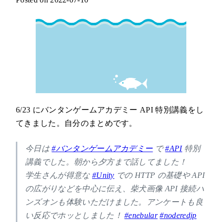
6/23 にバンタンゲームアカデミー API 特別講義をし
てきました。自分のまとめです。
今日は
#バンタンゲームアカデミー
で
#API
特別
講義でした。朝から夕方まで話してました！
学生さんが得意な
#Unity
での HTTP の基礎や API
の広がりなどを中心に伝え、柴犬画像 API 接続ハ
ンズオンも体験いただけました。アンケートも良
い反応でホッとしました！
#enebular
#noderedjp