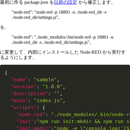
最初に作る package.json を
以前の設定
から修正します。
"node-red": "node-red -p 18801 -u ./node-red_dir -s
./node-red_dir/settings.js",
を、
"node-red": "./node_modules/.bin/node-red -p 18801 -u
./node-red_dir -s ./node-red_dir/settings.js",
に変更して、内部にインストールした Node-RED から実行す
るようにします。
{
"name"
:
"sample"
,
"version"
:
"1.0.0"
,
"description"
:
""
,
"main"
:
"index.js"
,
"scripts"
:
{
"node-red"
:
"./node_modules/.bin/node-r
"init"
:
"npm run init:mkdir && npm run i
"init:mkdir"
:
"node -e \"console.log('[S