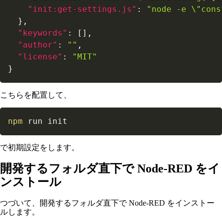
"init:get-settings.js"
:
"node -e \"cons
}
,
"keywords"
:
[
]
,
"author"
:
""
,
"license"
:
"MIT"
}
こちらを配置して、
npm
 run init
で初期設定をします。
開発するフォルダ直下で Node-RED をイ
ンストール
つづいて、開発するフォルダ直下で Node-RED をインストー
ルします。