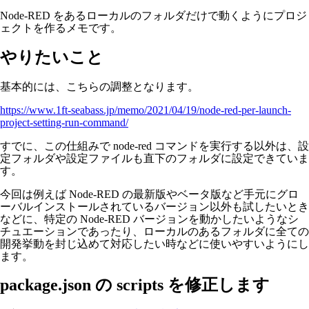
Node-RED をあるローカルのフォルダだけで動くようにプロジ
ェクトを作るメモです。
やりたいこと
基本的には、こちらの調整となります。
https://www.1ft-seabass.jp/memo/2021/04/19/node-red-per-launch-
project-setting-run-command/
すでに、この仕組みで node-red コマンドを実行する以外は、設
定フォルダや設定ファイルも直下のフォルダに設定できていま
す。
今回は例えば Node-RED の最新版やベータ版など手元にグロ
ーバルインストールされているバージョン以外も試したいとき
などに、特定の Node-RED バージョンを動かしたいようなシ
チュエーションであったり、ローカルのあるフォルダに全ての
開発挙動を封じ込めて対応したい時などに使いやすいようにし
ます。
package.json の scripts を修正します