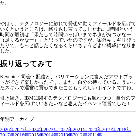
た。
やはり、テクノロジーに触れて発想や動くフィールドを広げて
いくというところは、繰り返し言ってましたね。1時間という
時間が最初は「果たして時間いっぱいまでネタが持つかなー
（足りるかなー）」と思っていたのですが、案外ギリギリぴっ
たりで、もっと話したくなるくらいちょうどよい構成になりま
した。
振り返ってみて
Keynote・司会・配信と、バリエーションに富んだアウトプッ
トができて楽しかったです。また、自分の持っているこういっ
たスキルで運営に貢献できたこともうれしいポイントですね。
引き続き、IBMに関するテクノロジーにも触れつつ、自分のフ
ィールドを広げていきたいなと思えたイベント運営でした！
年別アーカイブ
2026年
2025年
2024年
2023年
2022年
2021年
2020年
2019年
2018年
2017年
2016年
2015年
2014年
2013年
2012年
2011年