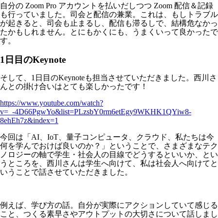
自分の Zoom Pro アカウントを払いだしつつ Zoom 配信＆記録
も行っていました。司会と配信の兼業。これは、もしトラブル
が起きると、司会も止まるし、配信も滞るしで、結構危なかっ
たかもしれません。とにもかくにも、うまくいって良かったで
す。
1日目のKeynote
そして、1日目のKeynoteも担当させていただきました。西川さ
んとの掛け合いはとても楽しかったです！
https://www.youtube.com/watch?
v=_-4D66PgwYo&list=PLzsbY0rm6etEgy9WKHK1QYiw8-
8ehEh7z&index=1
今回は「AI、IoT、量子コンピュータ、クラウド、私たちは今
何を学んでおけば良いのか？」ということで、さまざまなテク
ノロジーの軸で学生・社会人の目線でどうするといいか、とい
うところを、西川さんは学生へ向けて、私は社会人へ向けてと
いうことで話させていただきました。
例えば、学び方の話。自分が実際にアクションしていて感じる
こと、つくる素早さやアウトプットの大切さについて話しまし