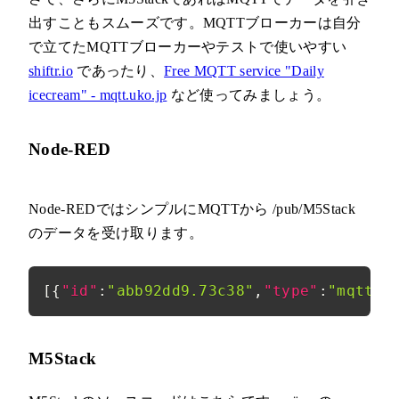
出すこともスムーズです。MQTTブローカーは自分
で立てたMQTTブローカーやテストで使いやすい
shiftr.io
であったり、
Free MQTT service "Daily
icecream" - mqtt.uko.jp
など使ってみましょう。
Node-RED
Node-REDではシンプルにMQTTから /pub/M5Stack
のデータを受け取ります。
[
{
"id"
:
"abb92dd9.73c38"
,
"type"
:
"mqtt i
M5Stack