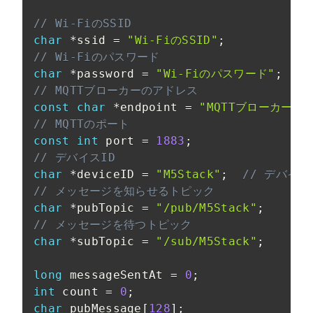
// Wi-FiのSSID
char
*
ssid 
=
"Wi-FiのSSID"
;
// Wi-Fiのパスワード
char
*
password 
=
"Wi-Fiのパスワード"
;
// MQTTブローカーのアドレス
const
char
*
endpoint 
=
"MQTTブローカーの
// MQTTのポート
const
int
 port 
=
1883
;
// デバイスID
char
*
deviceID 
=
"M5Stack"
;
// デバイ
// メッセージを知らせるトピック
char
*
pubTopic 
=
"/pub/M5Stack"
;
// メッセージを待つトピック
char
*
subTopic 
=
"/sub/M5Stack"
;
long
 messageSentAt 
=
0
;
int
 count 
=
0
;
char
 pubMessage
[
128
]
;