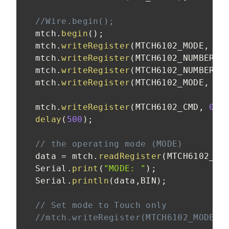
//Wire.begin();
  mtch
.
begin
(
)
;
  mtch
.
writeRegister
(
MTCH6102_MODE
,
 MT
  mtch
.
writeRegister
(
MTCH6102_NUMBEROF
  mtch
.
writeRegister
(
MTCH6102_NUMBEROF
  mtch
.
writeRegister
(
MTCH6102_MODE
,
 MT
  mtch
.
writeRegister
(
MTCH6102_CMD
,
0x2
delay
(
500
)
;
// the operating mode (MODE)
  data 
=
 mtch
.
readRegister
(
MTCH6102_MO
  Serial
.
print
(
"MODE: "
)
;
  Serial
.
println
(
data
,
BIN
)
;
// Set mode to Touch only
//mtch.writeRegister(MTCH6102_MODE, 