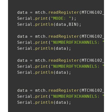
  data 
=
 mtch
.
readRegister
(
MTCH6102_MO
  Serial
.
print
(
"MODE: "
)
;
  Serial
.
println
(
data
,
BIN
)
;
  data 
=
 mtch
.
readRegister
(
MTCH6102_NU
  Serial
.
print
(
"NUMBEROFXCHANNELS: "
)
;
  Serial
.
println
(
data
)
;
  data 
=
 mtch
.
readRegister
(
MTCH6102_NU
  Serial
.
print
(
"NUMBEROFYCHANNELS: "
)
;
  Serial
.
println
(
data
)
;
  data 
=
 mtch
.
readRegister
(
MTCH6102_NU
  Serial
.
print
(
"NUMBEROFXCHANNELS: "
)
;
  Serial
.
println
(
data
)
;