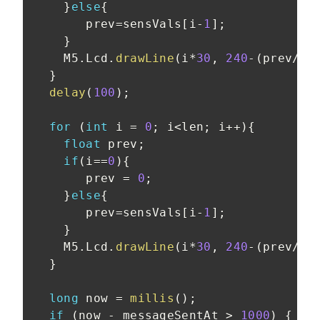
}
else
{
       prev
=
sensVals
[
i
-
1
]
;
}
    M5
.
Lcd
.
drawLine
(
i
*
30
,
240
-
(
prev
/
25
}
delay
(
100
)
;
for
(
int
 i 
=
0
;
 i
<
len
;
 i
++
)
{
float
 prev
;
if
(
i
==
0
)
{
       prev 
=
0
;
}
else
{
       prev
=
sensVals
[
i
-
1
]
;
}
    M5
.
Lcd
.
drawLine
(
i
*
30
,
240
-
(
prev
/
25
}
long
 now 
=
millis
(
)
;
if
(
now 
-
 messageSentAt 
>
1000
)
{