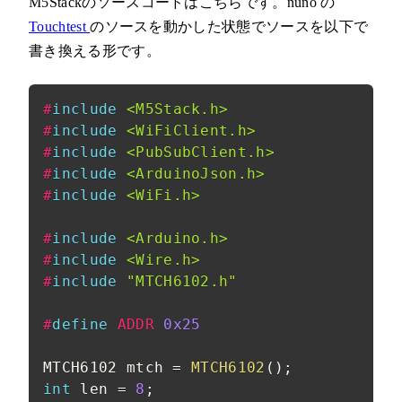
M5Stackのソースコードはこちらです。nüno の
Touchtest
のソースを動かした状態でソースを以下で
書き換える形です。
#
include
<M5Stack.h>
#
include
<WiFiClient.h>
#
include
<PubSubClient.h>
#
include
<ArduinoJson.h>
#
include
<WiFi.h>
#
include
<Arduino.h>
#
include
<Wire.h>
#
include
"MTCH6102.h"
#
define
ADDR
0x25
MTCH6102 mtch 
=
MTCH6102
(
)
;
int
 len 
=
8
;