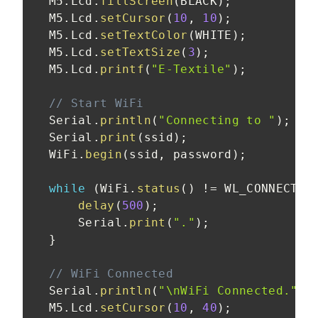
  M5
.
Lcd
.
fillScreen
(
BLACK
)
;
  M5
.
Lcd
.
setCursor
(
10
,
10
)
;
  M5
.
Lcd
.
setTextColor
(
WHITE
)
;
  M5
.
Lcd
.
setTextSize
(
3
)
;
  M5
.
Lcd
.
printf
(
"E-Textile"
)
;
// Start WiFi
  Serial
.
println
(
"Connecting to "
)
;
  Serial
.
print
(
ssid
)
;
  WiFi
.
begin
(
ssid
,
 password
)
;
while
(
WiFi
.
status
(
)
!=
 WL_CONNECTED
delay
(
500
)
;
      Serial
.
print
(
"."
)
;
}
// WiFi Connected
  Serial
.
println
(
"\nWiFi Connected."
)
;
  M5
.
Lcd
.
setCursor
(
10
,
40
)
;