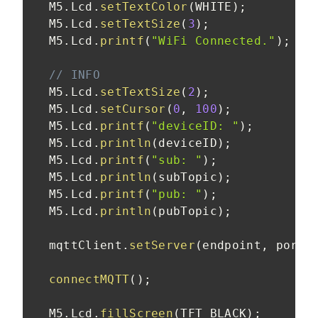
  M5
.
Lcd
.
setTextColor
(
WHITE
)
;
  M5
.
Lcd
.
setTextSize
(
3
)
;
  M5
.
Lcd
.
printf
(
"WiFi Connected."
)
;
// INFO
  M5
.
Lcd
.
setTextSize
(
2
)
;
  M5
.
Lcd
.
setCursor
(
0
,
100
)
;
  M5
.
Lcd
.
printf
(
"deviceID: "
)
;
  M5
.
Lcd
.
println
(
deviceID
)
;
  M5
.
Lcd
.
printf
(
"sub: "
)
;
  M5
.
Lcd
.
println
(
subTopic
)
;
  M5
.
Lcd
.
printf
(
"pub: "
)
;
  M5
.
Lcd
.
println
(
pubTopic
)
;
  mqttClient
.
setServer
(
endpoint
,
 port
)
connectMQTT
(
)
;
  M5
.
Lcd
.
fillScreen
(
TFT_BLACK
)
;