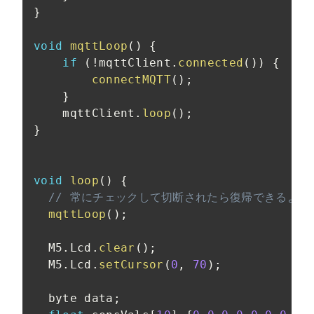
}
void
mqttLoop
(
)
{
if
(
!
mqttClient
.
connected
(
)
)
{
connectMQTT
(
)
;
}
    mqttClient
.
loop
(
)
;
}
void
loop
(
)
{
// 常にチェックして切断されたら復帰できるよう
mqttLoop
(
)
;
  M5
.
Lcd
.
clear
(
)
;
  M5
.
Lcd
.
setCursor
(
0
,
70
)
;
  byte data
;