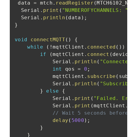
 data 
=
 mtch
.
readRegister
(
MTCH6102_NUM
  Serial
.
print
(
"NUMBEROFYCHANNELS: "
)
;
  Serial
.
println
(
data
)
;
}
void
connectMQTT
(
)
{
while
(
!
mqttClient
.
connected
(
)
)
{
if
(
mqttClient
.
connect
(
deviceI
            Serial
.
println
(
"Connected.
int
 qos 
=
0
;
            mqttClient
.
subscribe
(
subTo
            Serial
.
println
(
"Subscribed
}
else
{
            Serial
.
print
(
"Failed. Erro
            Serial
.
print
(
mqttClient
.
st
// Wait 5 seconds before r
delay
(
5000
)
;
}
}