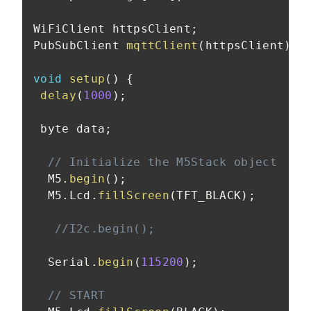
WiFiClient httpsClient
;
PubSubClient 
mqttClient
(
httpsClient
)
;
void
setup
(
)
{
delay
(
1000
)
;
 byte data
;
// Initialize the M5Stack object
  M5
.
begin
(
)
;
  M5
.
Lcd
.
fillScreen
(
TFT_BLACK
)
;
//I2c.begin();
  Serial
.
begin
(
115200
)
;
// START