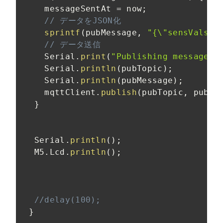
    messageSentAt 
=
 now
;
// データをJSON化
sprintf
(
pubMessage
,
"{\"sensVals\"
// データ送信
    Serial
.
print
(
"Publishing message t
    Serial
.
println
(
pubTopic
)
;
    Serial
.
println
(
pubMessage
)
;
    mqttClient
.
publish
(
pubTopic
,
 pubMe
}
  Serial
.
println
(
)
;
  M5
.
Lcd
.
println
(
)
;
//delay(100);
}