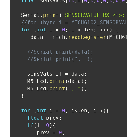
float
 sensVals
[
10
]
=
{
0
,
0
,
0
,
0
,
0
,
0
,
0
,
0
,
  Serial
.
print
(
"SENSORVALUE_RX <i>: "
)
//for (byte i = MTCH6102_SENSORVALUE
for
(
int
 i 
=
0
;
 i 
<
 len
;
 i
++
)
{
     data 
=
 mtch
.
readRegister
(
MTCH6102
//Serial.print(data);
//Serial.print(", ");
    sensVals
[
i
]
=
 data
;
    M5
.
Lcd
.
print
(
data
)
;
    M5
.
Lcd
.
print
(
", "
)
;
}
for
(
int
 i 
=
0
;
 i
<
len
;
 i
++
)
{
float
 prev
;
if
(
i
==
0
)
{
       prev 
=
0
;